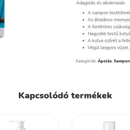
Adagolás és alkalmazás:
A sampon testhőmérs
Az általános mennyi
A fürdéshez szükség
Nagyobb testű kutyák
A kutya szőrét a felh
Végül langyos vízzel
Kategóriák:
Ápolás
,
Sampo
Kapcsolódó termékek