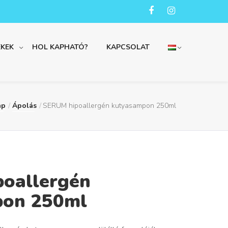
KEK
HOL KAPHATÓ?
KAPCSOLAT
ap
Ápolás
SERUM hipoallergén kutyasampon 250ml
oallergén
pon 250ml