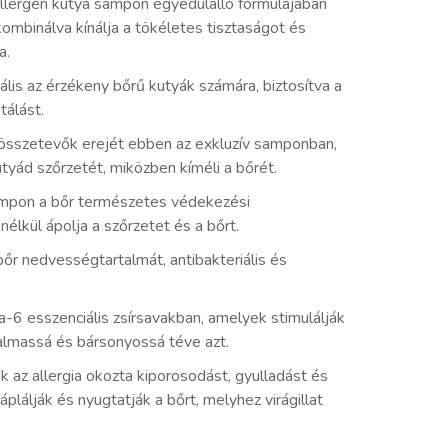
llergén kutya sampon egyedülálló formulájában
kombinálva kínálja a tökéletes tisztaságot és
a.
lis az érzékeny bőrű kutyák számára, biztosítva a
tálást.
összetevők erejét ebben az exkluzív samponban,
tyád szőrzetét, miközben kíméli a bőrét.
mpon a bőr természetes védekezési
lkül ápolja a szőrzetet és a bőrt.
őr nedvességtartalmát, antibakteriális és
-6 esszenciális zsírsavakban, amelyek stimulálják
galmassá és bársonyossá téve azt.
k az allergia okozta kiporosodást, gyulladást és
áplálják és nyugtatják a bőrt, melyhez virágillat