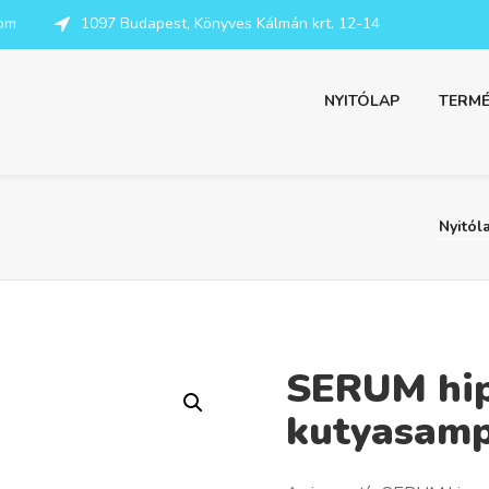
com
1097 Budapest, Könyves Kálmán krt. 12-14
NYITÓLAP
TERMÉ
Nyitól
SERUM hip
kutyasam