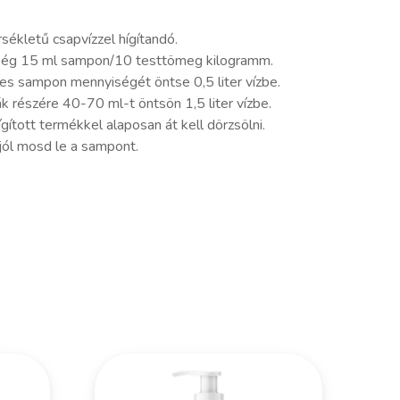
ékletű csapvízzel hígítandó.
ség 15 ml sampon/10 testtömeg kilogramm.
es sampon mennyiségét öntse 0,5 liter vízbe.
 részére 40-70 ml-t öntsön 1,5 liter vízbe.
ígított termékkel alaposan át kell dörzsölni.
 jól mosd le a sampont.
n