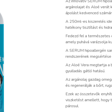
Az innovatív SERUM hipoa
argánolajat és Aloé verát 
ápolást kedvenced számár
A 250ml-es kiszerelés ideá
hatékony tisztítást és hidra
Fedezd fel a természetes 
amely puhává varázsolja ku
A SERUM hipoallergén sa
rendszerének megsértése né
Az Aloé Vera megtartja a b
gyulladás gátló hatású.
Az argánolaj gazdag omega
és regenerálják a bőrt, ru
Ezek az összetevők enyhíti
viszketést amellett, hogy t
párosul.