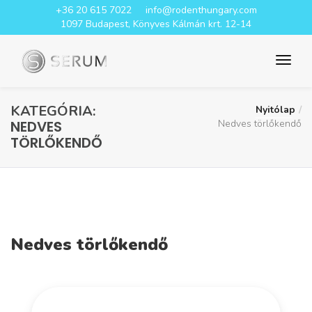
+36 20 615 7022
info@rodenthungary.com
1097 Budapest, Könyves Kálmán krt. 12-14
KATEGÓRIA:
Nyitólap
NEDVES
Nedves törlőkendő
TÖRLŐKENDŐ
Nedves törlőkendő