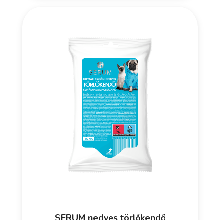
SERUM nedves törlőkendő