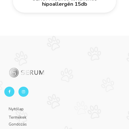
hipoallergén 15db
Nyitólap
Termékek
Gondozás