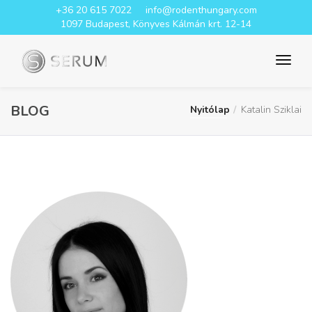
+36 20 615 7022
info@rodenthungary.com
1097 Budapest, Könyves Kálmán krt. 12-14
BLOG
Nyitólap
Katalin Sziklai