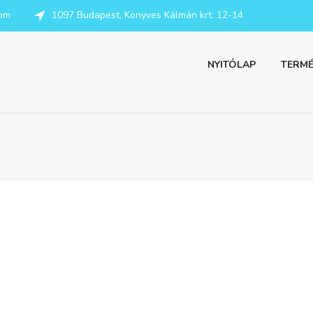
com
1097 Budapest, Könyves Kálmán krt. 12-14
NYITÓLAP
TERMÉ