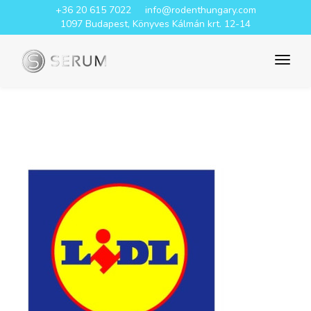
+36 20 615 7022
info@rodenthungary.com
1097 Budapest, Könyves Kálmán krt. 12-14